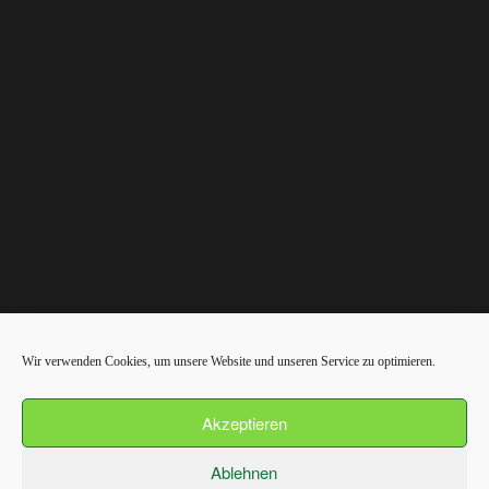
Wir verwenden Cookies, um unsere Website und unseren Service zu optimieren.
Das Wetter in Leck
Rechtliches
Akzeptieren
Impressum
Ablehnen
Datenschutzerklärung