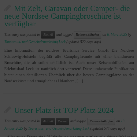
Mit Zelt, Caravan oder Camper- die
neue Nordsee Campingbroschüre ist
verfügbar
This entry was posted in
and tagged
on
6. März 2025
by
Aktuell
Reisemobilhafen
Tourismus- und Gemeindemarketing Leck
(updated 522 days ago)
Eine Information der nordsee Tourismus Service GmbH Die Nordsee
Schleswig-Holstein begrüßt alle Campingfreunde mit einer brandneuen
Broschüre, die ab sofort erhältlich ist. Auch unser Reisemobilhafen am
Erlebnisbad Leck ist natürlich dort vertreten! Diese umfassende Publikation
bietet einen detaillierten Überblick über die besten Campingplätze an der
Nordseeküste und ermöglicht es Urlaubern, […]
Unser Platz ist TOP Platz 2024
This entry was posted in
and tagged
on
13.
Aktuell
Presse
Reisemobilhafen
Januar 2025
by
Tourismus- und Gemeindemarketing Leck
(updated 574 days ago)
Aller guten Dinge sind 3! Wir freuen uns zum mittlerweile dritten Mal sehr