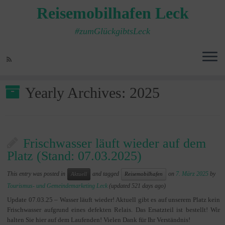
Reisemobilhafen Leck
#zumGlückgibtsLeck
Home
»
2025
Yearly Archives:
2025
Frischwasser läuft wieder auf dem
Platz (Stand: 07.03.2025)
This entry was posted in
and tagged
on
7. März 2025
by
Aktuell
Reisemobilhafen
Tourismus- und Gemeindemarketing Leck
(updated 521 days ago)
Update 07.03.25 – Wasser läuft wieder! Aktuell gibt es auf unserem Platz kein
Frischwasser aufgrund eines defekten Relais. Das Ersatzteil ist bestellt! Wir
halten Sie hier auf dem Laufenden! Vielen Dank für Ihr Verständnis!